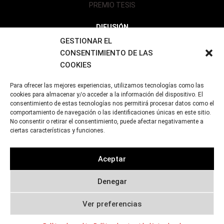
PREMIO TESIS
DIFUSIÓN
GESTIONAR EL
NOTICIAS
CONSENTIMIENTO DE LAS
EVENTOS
COOKIES
PUBLICACIONES
GALERÍA
Para ofrecer las mejores experiencias, utilizamos tecnologías como las
cookies para almacenar y/o acceder a la información del dispositivo. El
ETSA SEVILLA | AVDA. REINA MERCEDES NO 2 – 41012
consentimiento de estas tecnologías nos permitirá procesar datos como el
comportamiento de navegación o las identificaciones únicas en este sitio.
SEVILLA (ESPAÑA)
No consentir o retirar el consentimiento, puede afectar negativamente a
ciertas características y funciones.
+34 954556501
Aceptar
CATEDRAEMVISESA@US.ES
Denegar
PÁGINA DISEÑADA POR
MEDIAGROUP
Ver preferencias