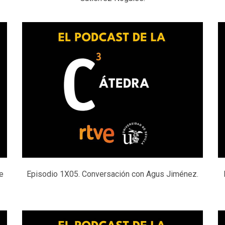
e
Episodio 1X05. Conversación con Agus Jiménez.