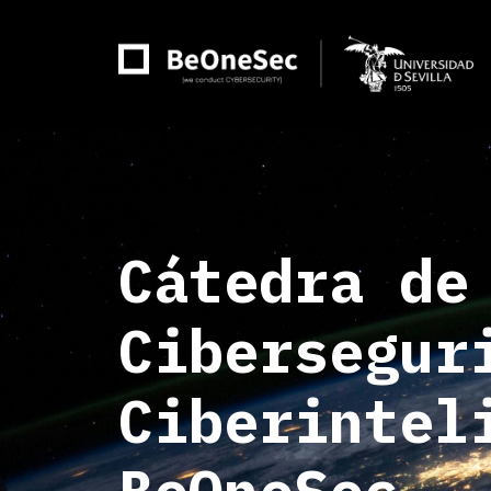
Skip
to
main
content
Cátedra de
Cibersegur
Ciberintel
BeOneSec