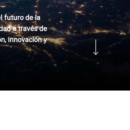
l futuro de la
dad a través de
Navigate to the next section
ón, innovación y