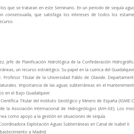
los que se trataran en este Seminario. En un periodo de sequía agu
ión consensuada, que satisfaga los intereses de todos los estam
ecurso.
ez. Jefe de Planificación Hidrológica de la Confederación Hidrográfic
ráneas, un recurso estratégico. Su papel en la cuenca del Guadalquivi
. Profesor Titular de la Universidad Pablo de Olavide. Departamen
Naturales. Importancia de las aguas subterráneas en el mantenimien
s en el Bajo Guadalquivir.
 Científica Titular del Instituto Geológico y Minero de España (IGME-C
de la Asociación Internacional de Hidrogeólogos (AIH-GE). Los mo
ea como apoyo a la gestión en situaciones de sequía.
oordinadora Explotación Aguas Subterráneas en Canal de Isabel II.
abastecimiento a Madrid.