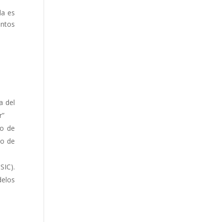
da es
entos
a del
r”
to de
to de
SIC).
delos