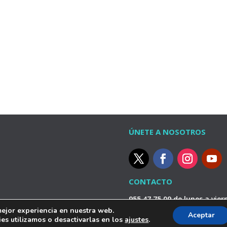
ÚNETE A NOSOTROS
CONTACTO
955 47 75 09 de lunes a vie
catedradelagua@emasesa
mejor experiencia en nuestra web.
Aceptar
s utilizamos o desactivarlas en los
ajustes
.