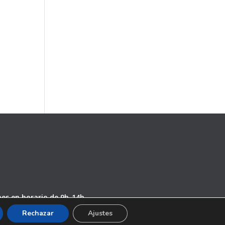
rnes en horario de 9h-14h
.com
Rechazar
Ajustes