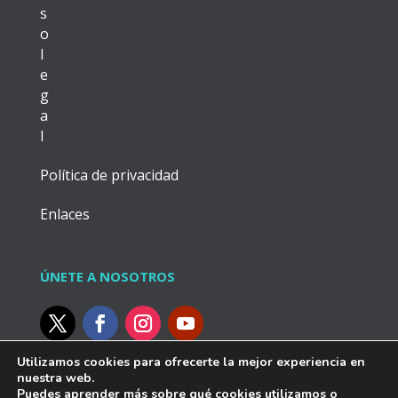
s
o
l
e
g
a
l
Política de privacidad
Enlaces
ÚNETE A NOSOTROS
Utilizamos cookies para ofrecerte la mejor experiencia en
CONTACTO
nuestra web.
Puedes aprender más sobre qué cookies utilizamos o
955 47 75 09 de lunes a viernes en horario de 9h-