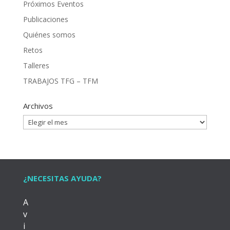
Próximos Eventos
Publicaciones
Quiénes somos
Retos
Talleres
TRABAJOS TFG – TFM
Archivos
Archivos
¿NECESITAS AYUDA?
A
v
i