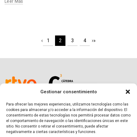
Leer Más
‹
1
2
3
4
›
»
Gestionar consentimiento
Para ofrecer las mejores experiencias, utilizamos tecnologías como las
cookies para almacenar y/o acceder a la información del dispositivo. El
consentimiento de estas tecnologías nos permitirá procesar datos como
el comportamiento de navegación o las identificaciones únicas en este
sitio. No consentir o retirar el consentimiento, puede afectar
negativamente a ciertas características y funciones.
SÍGUENOS EN LAS REDES SOCIALES