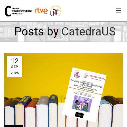
Posts by
CatedraUS
12
SEP
2025