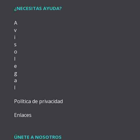
¿NECESITAS AYUDA?
A
v
i
s
o
l
e
g
a
l
Política de privacidad
Enlaces
ÚNETE A NOSOTROS