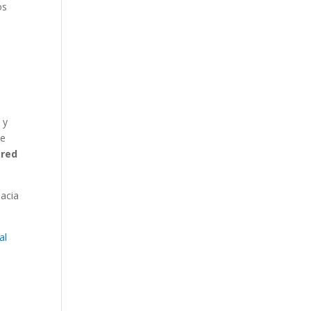
os
a
 y
de
 red
acia
al