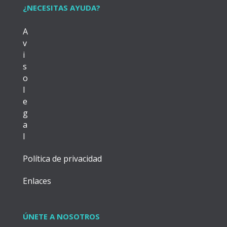
¿NECESITAS AYUDA?
A
v
i
s
o
l
e
g
a
l
Política de privacidad
Enlaces
ÚNETE A NOSOTROS