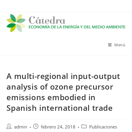
Saltar
al
contenido
Menú
A multi-regional input-output
analysis of ozone precursor
emissions embodied in
Spanish international trade
Autor
Publicación
Categoría
admin
febrero 24, 2018
Publicaciones