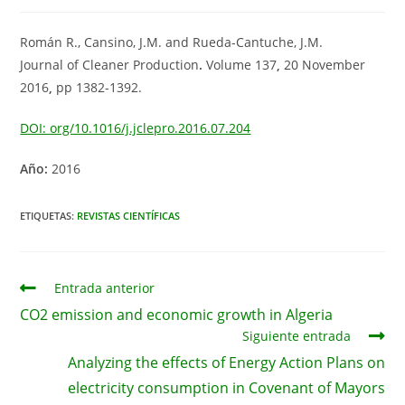
de
de
de
la
la
la
entrada:
entrada:
entrada:
Román R., Cansino, J.M. and Rueda-Cantuche, J.M.
Journal of Cleaner Production
.
Volume 137
,
20 November
2016
,
pp 1382-1392.
DOI: org/10.1016/j.jclepro.2016.07.204
Año:
2016
ETIQUETAS:
REVISTAS CIENTÍFICAS
Leer
Entrada anterior
más
CO2 emission and economic growth in Algeria
artículos
Siguiente entrada
Analyzing the effects of Energy Action Plans on
electricity consumption in Covenant of Mayors