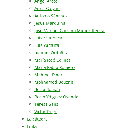
Angel Arcos
Anna Galyan
Antonio Sánchez
Jesús Marquina
José Manuel Cansino Muñoz-Repiso
Luis Mundaca
Luis Yamuza
manuel Ordoñez
María José Colinet
María Pablo Romero
Mehmet Pinar
Mohhamed Bouznit
Rocío Román
Rocío Yñiguez Ovando
Teresa Sanz
Víctor Dugo
La cátedra
Links