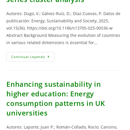
And
The
Supply
Of
Autores: Dugo, V.; Gálvez-Ruíz, D.; Díaz-Cuevas, P. Datos de
Critical
Raw
publicación: Energy, Sustainability and Society, 2025,
Materials
vol.15(36). https://doi.org/10.1186/s13705-025-00536-w
To
Europe
Abstract Background Measuring the evolution of countries
in various related dimensions is essential for…
The
Continuar Leyendo
Sustainable
Energy
Development
Dilemma
In
European
Enhancing sustainability in
Countries:
A
higher education: Energy
Time‐
Series
consumption patterns in UK
Cluster
Analysis
universities
Autores: Laporte, Juan P.; Román-Collado, Rocío; Cansino,