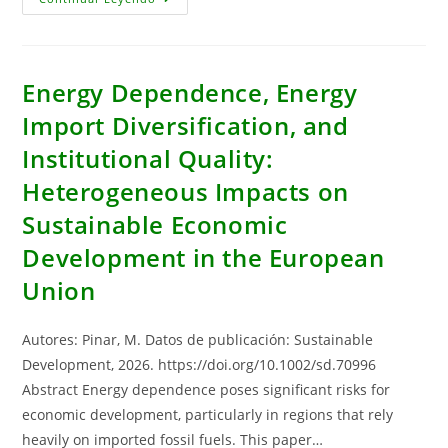
Doctoral:
“Efecto
De
Las
Temperaturas
Sobre
Energy Dependence, Energy
La
Demanda
Import Diversification, and
Energética
Y
Institutional Quality:
La
Producción
En
Heterogeneous Impacts on
España”
Sustainable Economic
Development in the European
Union
Autores: Pinar, M. Datos de publicación: Sustainable
Development, 2026. https://doi.org/10.1002/sd.70996
Abstract Energy dependence poses significant risks for
economic development, particularly in regions that rely
heavily on imported fossil fuels. This paper…