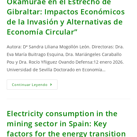
Okamurae en el Estrecho de
Y
Medio
Gibraltar: Impactos Económicos
Ambiente:
Un
Enfoque
de la Invasión y Alternativas de
Aplicado
De
Economía Circular”
Inferencia
Causal
Y
Descomposición
Autora: Dª Sandra Liliana Mogollón León. Directoras: Dra.
Estadística”
Eva María Buitrago Esquina, Dra. Mariángeles Caraballo
Pou y Dra. Rocío Yñiguez Ovando Defensa:12 enero 2026.
Universidad de Sevilla Doctorado en Economía…
Tesis
Continuar Leyendo
Doctoral:
“Rugulopteryx
Okamurae
En
El
Estrecho
Electricity consumption in the
De
Gibraltar:
mining sector in Spain: Key
Impactos
Económicos
factors for the energy transition
De
La