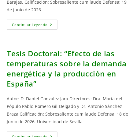
Barajas. Calificación: Sobresaliente cum laude Defensa: 19
de junio de 2026.
Tesis
Continuar Leyendo
Doctoral:
“El
Impacto
Del
Cambio
Climático
Tesis Doctoral: “Efecto de las
Sobre
El
temperaturas sobre la demanda
Consumo
De
energética y la producción en
Energía
Y
El
España”
Turismo”
Autor: D. Daniel González Jara Directores: Dra. María del
Pópulo Pablo-Romero Gil-Delgado y Dr. Antonio Sánchez
Braza Calificación: Sobresaliente cum laude Defensa: 18 de
Junio de 2026. Universidad de Sevilla
Tesis
Continuar Leyendo