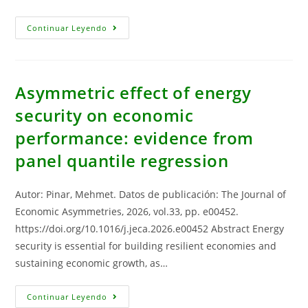
Energy
Continuar Leyendo
Dependence,
Energy
Import
Diversification,
And
Institutional
Asymmetric effect of energy
Quality:
Heterogeneous
security on economic
Impacts
On
performance: evidence from
Sustainable
Economic
Development
panel quantile regression
In
The
European
Union
Autor: Pinar, Mehmet. Datos de publicación: The Journal of
Economic Asymmetries, 2026, vol.33, pp. e00452.
https://doi.org/10.1016/j.jeca.2026.e00452 Abstract Energy
security is essential for building resilient economies and
sustaining economic growth, as…
Asymmetric
Continuar Leyendo
Effect