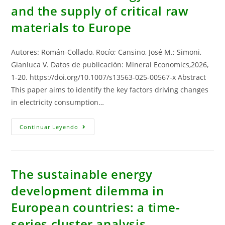
Invasión
and the supply of critical raw
Y
Alternativas
materials to Europe
De
Economía
Circular”
Autores: Román-Collado, Rocío; Cansino, José M.; Simoni,
Gianluca V. Datos de publicación: Mineral Economics,2026,
1-20. https://doi.org/10.1007/s13563-025-00567-x Abstract
This paper aims to identify the key factors driving changes
in electricity consumption…
Electricity
Continuar Leyendo
Consumption
In
The
Mining
Sector
In
The sustainable energy
Spain:
Key
development dilemma in
Factors
For
European countries: a time‐
The
Energy
Transition
series cluster analysis