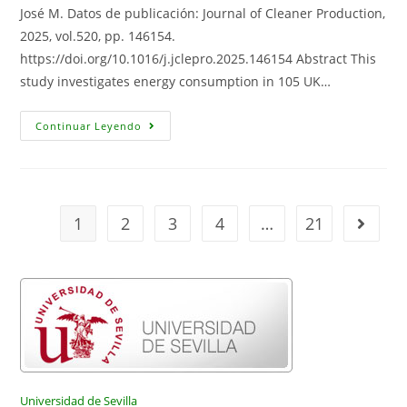
José M. Datos de publicación: Journal of Cleaner Production,
2025, vol.520, pp. 146154.
https://doi.org/10.1016/j.jclepro.2025.146154 Abstract This
study investigates energy consumption in 105 UK…
Enhancing
Continuar Leyendo
Sustainability
In
Higher
Education:
Energy
Consumption
Patterns
1
2
3
4
…
21
Ir a la 
In
UK
Universities
Universidad de Sevilla