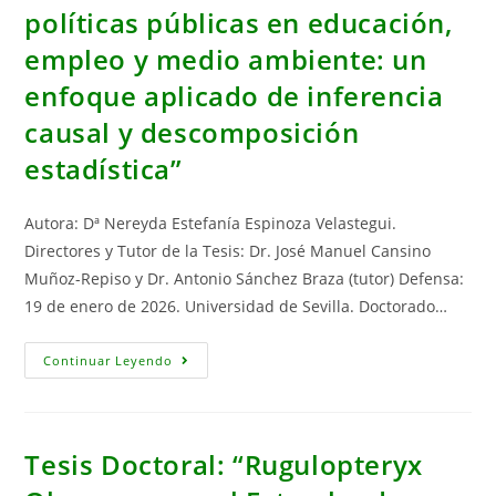
Of
políticas públicas en educación,
Tourists
empleo y medio ambiente: un
enfoque aplicado de inferencia
causal y descomposición
estadística”
Autora: Dª Nereyda Estefanía Espinoza Velastegui.
Directores y Tutor de la Tesis: Dr. José Manuel Cansino
Muñoz-Repiso y Dr. Antonio Sánchez Braza (tutor) Defensa:
19 de enero de 2026. Universidad de Sevilla. Doctorado…
Tesis
Continuar Leyendo
Doctoral:
“Evaluación
De
Políticas
Públicas
En
Tesis Doctoral: “Rugulopteryx
Educación,
Empleo