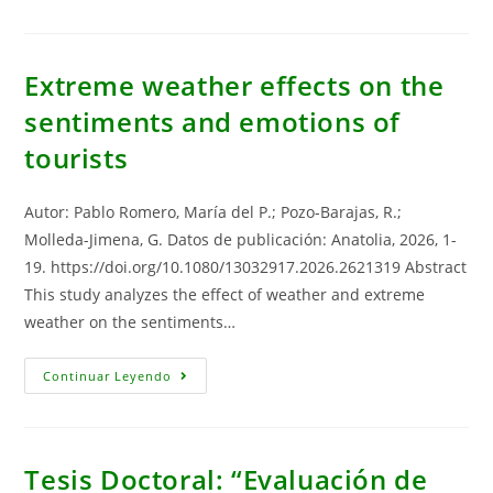
Of
Energy
Security
On
Economic
Extreme weather effects on the
Performance:
Evidence
sentiments and emotions of
From
Panel
tourists
Quantile
Regression
Autor: Pablo Romero, María del P.; Pozo-Barajas, R.;
Molleda-Jimena, G. Datos de publicación: Anatolia, 2026, 1-
19. https://doi.org/10.1080/13032917.2026.2621319 Abstract
This study analyzes the effect of weather and extreme
weather on the sentiments…
Extreme
Continuar Leyendo
Weather
Effects
On
The
Sentiments
And
Tesis Doctoral: “Evaluación de
Emotions