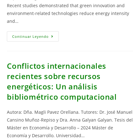
El
Recent studies demonstrated that green innovation and
Cultivo
De
environment-related technologies reduce energy intensity
La
Aceituna
and…
De
Mesa
Sevillana
Green
Continuar Leyendo
«
Innovation
And
Energy
Efficiency:
Moderting
Effect
Conflictos internacionales
Of
Institutional
recientes sobre recursos
Quality
Base
energéticos: Un análisis
Don
The
Threshold
bibliométrico computacional
Model
Autora: Dña. Magli Pavez Orellana. Tutores: Dr. José Manuel
Cansino Muñoz-Repiso y Dra. Anna Galyan Galyan. Tesis del
Máster en Economía y Desarrollo – 2024 Máster de
Economía y Desarrollo. Universidad…