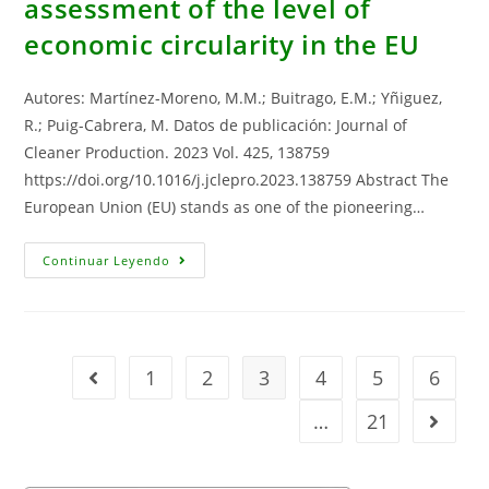
assessment of the level of
Andalusian
Coastline:
economic circularity in the EU
The
Case
Of
Tarifa,
Autores: Martínez-Moreno, M.M.; Buitrago, E.M.; Yñiguez,
Spain
R.; Puig-Cabrera, M. Datos de publicación: Journal of
Cleaner Production. 2023 Vol. 425, 138759
https://doi.org/10.1016/j.jclepro.2023.138759 Abstract The
European Union (EU) stands as one of the pioneering…
A
Continuar Leyendo
Global
And
Comparative
Assessment
Of
The
Level
1
2
3
4
5
6
Ir a la página anterior
Of
Economic
Circularity
…
21
Ir a la 
In
The
EU