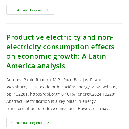
Conflictos
Continuar Leyendo
Internacionales
Recientes
Sobre
Recursos
Energéticos:
Un
Productive electricity and non-
Análisis
Bibliométrico
electricity consumption effects
Computacional
on economic growth: A Latin
America analysis
Autores: Pablo-Romero, M.P.; Pozo-Barajas, R. and
Washburn, C. Datos de publicación: Energy, 2024, vol.305,
pp. 132281. https://doi.org/10.1016/j.energy.2024.132281
Abstract Electrification is a key pillar in energy
transformation to reduce emissions. However, it may…
Productive
Continuar Leyendo
Electricity