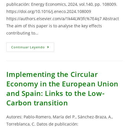
publicación: Energy Economics, 2024, vol.140, pp. 108009.
https://doi.org/10.1016/j.eneco.2024.108009
https://authors.elsevier.com/a/1k44LW3fc%7E4q7 Abstract
The aim of this paper is to analyse the key effects
contributing to…
Key
Continuar Leyendo
Effects
Contributing
To
Changes
In
Energy
Implementing the Circular
Imports
In
Economy in the European Union
The
EU-
and Spain: Links to the Low-
27
Between
2000
Carbon transition
And
2020:
A
Decomposition
Autores: Pablo-Romero, María del P., Sánchez-Braza, A.,
Analysis
Based
Torreblanca, C. Datos de publicación:
On