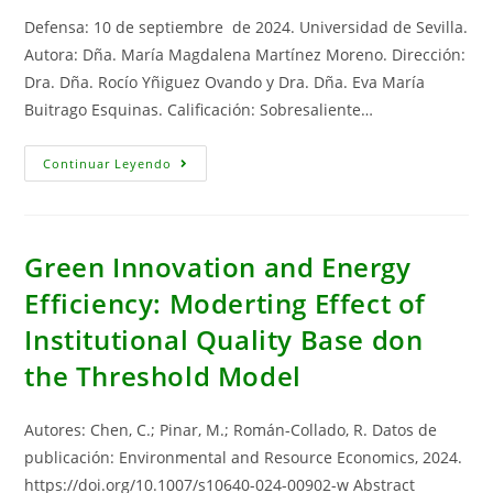
Defensa: 10 de septiembre de 2024. Universidad de Sevilla.
Autora: Dña. María Magdalena Martínez Moreno. Dirección:
Dra. Dña. Rocío Yñiguez Ovando y Dra. Dña. Eva María
Buitrago Esquinas. Calificación: Sobresaliente…
Tesis
Continuar Leyendo
Doctoral:
»
Medición
De
La
Circularidad
Green Innovation and Energy
Económica:
De
Efficiency: Moderting Effect of
Un
Enfoque
Institutional Quality Base don
Macroeconómico
Para
La
the Threshold Model
Unión
Europea
A
Un
Autores: Chen, C.; Pinar, M.; Román-Collado, R. Datos de
Enfoque
Meso-
publicación: Environmental and Resource Economics, 2024.
Económico
https://doi.org/10.1007/s10640-024-00902-w Abstract
Para