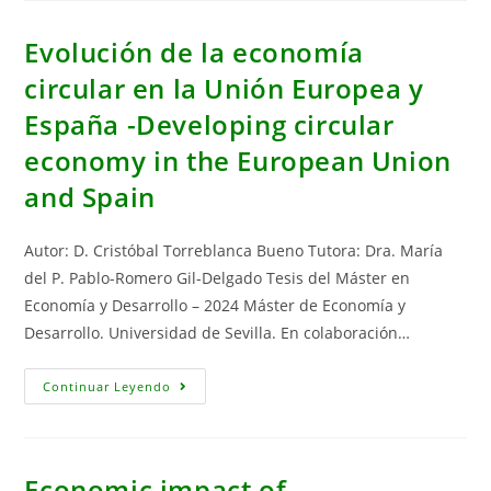
Energy
Consumption
In
Evolución de la economía
A
Higher
circular en la Unión Europea y
Education
Institution
España -Developing circular
Using
The
LMDI
economy in the European Union
Approach:
The
and Spain
Case
Of
The
Universidad
Autor: D. Cristóbal Torreblanca Bueno Tutora: Dra. María
Autónoma
De
del P. Pablo-Romero Gil-Delgado Tesis del Máster en
Chile
Economía y Desarrollo – 2024 Máster de Economía y
Desarrollo. Universidad de Sevilla. En colaboración…
Evolución
Continuar Leyendo
De
La
Economía
Circular
En
La
Economic impact of