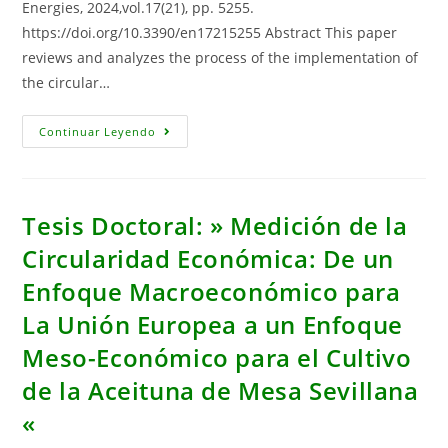
Energies, 2024,vol.17(21), pp. 5255.
The
Sankey
https://doi.org/10.3390/en17215255 Abstract This paper
Diagram
reviews and analyzes the process of the implementation of
the circular…
Implementing
Continuar Leyendo
The
Circular
Economy
In
The
European
Tesis Doctoral: » Medición de la
Union
And
Circularidad Económica: De un
Spain:
Links
Enfoque Macroeconómico para
To
The
Low-
La Unión Europea a un Enfoque
Carbon
Transition
Meso-Económico para el Cultivo
de la Aceituna de Mesa Sevillana
«