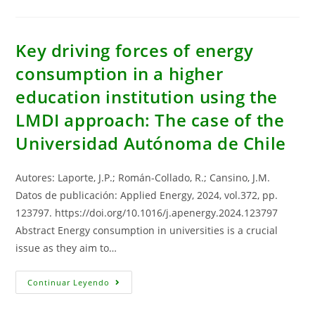
And
Non-
Electricity
Consumption
Effects
Key driving forces of energy
On
Economic
consumption in a higher
Growth:
A
education institution using the
Latin
America
Analysis
LMDI approach: The case of the
Universidad Autónoma de Chile
Autores: Laporte, J.P.; Román-Collado, R.; Cansino, J.M.
Datos de publicación: Applied Energy, 2024, vol.372, pp.
123797. https://doi.org/10.1016/j.apenergy.2024.123797
Abstract Energy consumption in universities is a crucial
issue as they aim to…
Key
Continuar Leyendo
Driving
Forces
Of