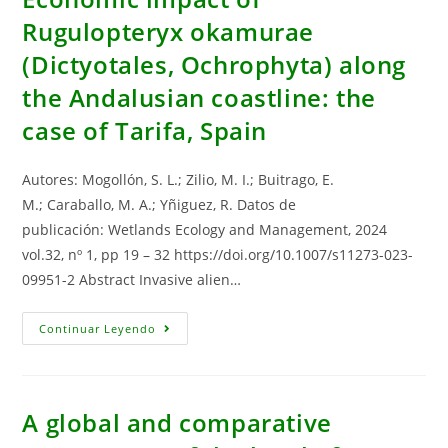
Unión
Europea
Rugulopteryx okamurae
Y
España
(Dictyotales, Ochrophyta) along
-
Developing
Circular
the Andalusian coastline: the
Economy
In
case of Tarifa, Spain
The
European
Union
And
Autores: Mogollón, S. L.; Zilio, M. I.; Buitrago, E.
Spain
M.; Caraballo, M. A.; Yñiguez, R. Datos de
publicación: Wetlands Ecology and Management, 2024
vol.32, nº 1, pp 19 – 32 https://doi.org/10.1007/s11273-023-
09951-2 Abstract Invasive alien…
Economic
Continuar Leyendo
Impact
Of
Rugulopteryx
Okamurae
(Dictyotales,
Ochrophyta)
A global and comparative
Along
The