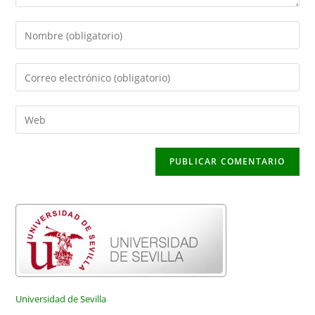
Introduce
tu
nombre
Introduce
o
tu
nombre
dirección
Introduce
de
de
la
usuario
correo
URL
para
electrónico
de
comentar
para
tu
comentar
web
(opcional)
Universidad de Sevilla