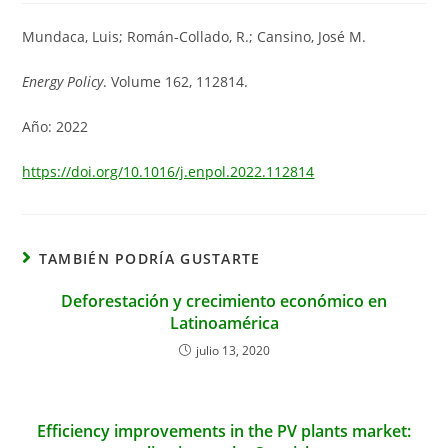
entrada:
entrada:
entrada:
la
entrada:
Mundaca, Luis; Román-Collado, R.; Cansino, José M.
Energy Policy
. Volume 162, 112814.
Año: 2022
https://doi.org/10.1016/j.enpol.2022.112814
TAMBIÉN PODRÍA GUSTARTE
Deforestación y crecimiento económico en
Latinoamérica
julio 13, 2020
Efficiency improvements in the PV plants market: