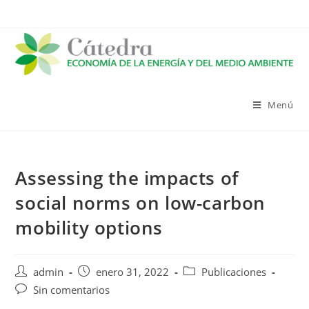
Saltar
al
contenido
Menú
Assessing the impacts of
social norms on low-carbon
mobility options
Autor
Publicación
Categoría
admin
enero 31, 2022
Publicaciones
de
de
de
Comentarios
Sin comentarios
la
la
la
de