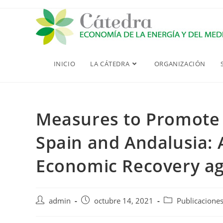
Saltar
al
contenido
INICIO
LA CÁTEDRA
ORGANIZACIÓN
Measures to Promote 
Spain and Andalusia: 
Economic Recovery ag
Autor
Publicación
Categoría
admin
octubre 14, 2021
Publicacione
de
de
de
la
la
la