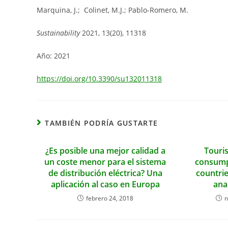
entrada:
entrada:
entrada:
Marquina, J.; Colinet, M.J.; Pablo-Romero, M.
Sustainability
2021, 13(20), 11318
Año: 2021
https://doi.org/10.3390/su132011318
TAMBIÉN PODRÍA GUSTARTE
¿Es posible una mejor calidad a
Touris
un coste menor para el sistema
consump
de distribución eléctrica? Una
countri
aplicación al caso en Europa
ana
febrero 24, 2018
n