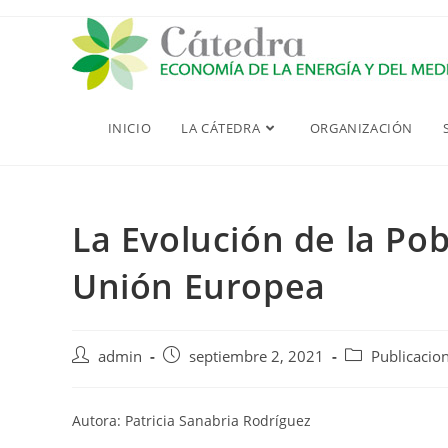
Saltar
al
contenido
INICIO
LA CÁTEDRA
ORGANIZACIÓN
La Evolución de la Pob
Unión Europea
Autor
Publicación
Categoría
admin
septiembre 2, 2021
Publicacio
de
de
de
la
la
la
entrada:
entrada:
entrada:
Autora: Patricia Sanabria Rodríguez