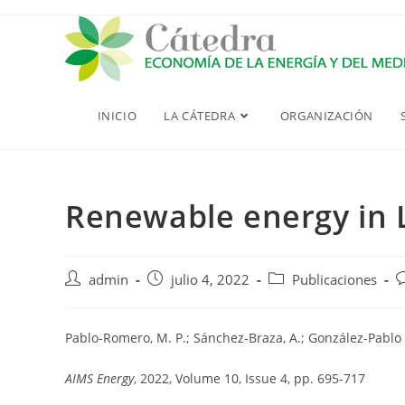
Saltar
al
contenido
INICIO
LA CÁTEDRA
ORGANIZACIÓN
Renewable energy in 
Autor
Publicación
Categoría
C
admin
julio 4, 2022
Publicaciones
de
de
de
d
la
la
la
l
entrada:
entrada:
entrada:
e
Pablo-Romero, M. P.; Sánchez-Braza, A.; González-Pablo
AIMS Energy
, 2022, Volume 10, Issue 4, pp. 695-717