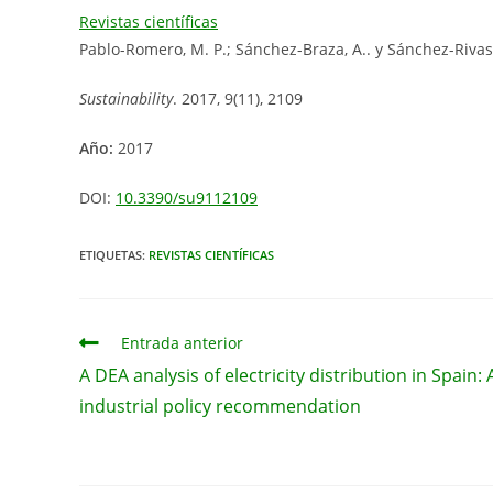
entrada:
entrada:
entrada:
Revistas científicas
Pablo-Romero, M. P.; Sánchez-Braza, A.. y Sánchez-Rivas,
Sustainability
. 2017, 9(11), 2109
Año:
2017
DOI:
10.3390/su9112109
ETIQUETAS:
REVISTAS CIENTÍFICAS
Leer
Entrada anterior
más
A DEA analysis of electricity distribution in Spain: 
artículos
industrial policy recommendation