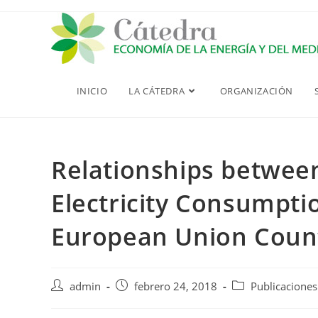
Saltar
al
contenido
INICIO
LA CÁTEDRA
ORGANIZACIÓN
Relationships betwee
Electricity Consumpti
European Union Coun
Autor
Publicación
Categoría
admin
febrero 24, 2018
Publicaciones
de
de
de
la
la
la