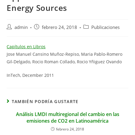
Energy Sources
Autor
Publicación
Categoría
admin
febrero 24, 2018
Publicaciones
de
de
de
la
la
la
entrada:
entrada:
entrada:
Capítulos en Libros
Jose Manuel Cansino Muñoz-Repiso, Maria Pablo-Romero
Gil-Delgado, Rocio Roman Collado, Rocio Yñiguez Ovando
InTech, December 2011
TAMBIÉN PODRÍA GUSTARTE
Análisis LMDI multiregional del cambio en las
emisiones de CO2 en Latinoamérica
febrero 24, 2018