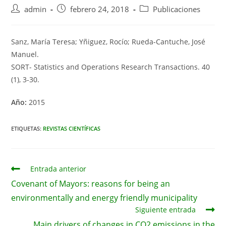
Autor
Publicación
Categoría
admin
febrero 24, 2018
Publicaciones
de
de
de
la
la
la
entrada:
entrada:
entrada:
Sanz, María Teresa; Yñiguez, Rocío; Rueda-Cantuche, José
Manuel.
SORT- Statistics and Operations Research Transactions. 40
(1), 3-30.
Año:
2015
ETIQUETAS:
REVISTAS CIENTÍFICAS
Leer
Entrada anterior
más
Covenant of Mayors: reasons for being an
artículos
environmentally and energy friendly municipality
Siguiente entrada
Main drivers of changes in CO2 emissions in the