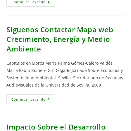
Crecimiento
Continuar Leyendo
Sources
Y
Medio
Ambiente:
Una
Aproximación
A
Síguenos Contactar Mapa web
Los
Planteamientos
Crecimiento, Energía y Medio
Recientes
Ambiente
Capítulos en Libros Maria Palma Gómez-Calero Valdés,
Maria Pablo-Romero Gil-Delgado Jornada Sobre Economía y
Sostenibilidad Ambiental. Sevilla. Secretariado de Recursos
Audiovisuales de la Universidad de Sevilla. 2009
Síguenos
Continuar Leyendo
Contactar
Mapa
Web
Crecimiento,
Energía
Y
Impacto Sobre el Desarrollo
Medio