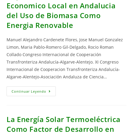
Ambiente
Economico Local en Andalucia
del Uso de Biomasa Como
Energia Renovable
Manuel Alejandro Cardenete Flores, Jose Manuel Gonzalez
Limon, Maria Pablo-Romero Gil-Delgado, Rocio Roman
Collado Congreso Internacional de Cooperación
Transfronteriza Andalucía-Algarve-Alentejo. XI Congreso
Internacional de Cooperacion Transfronteriza Andalucía-
Algarve-Alentejo-Asociación Andaluza de Ciencia…
Impacto
Continuar Leyendo
Sobre
El
Desarrollo
Economico
Local
En
La Energía Solar Termoeléctrica
Andalucia
Del
Como Factor de Desarrollo en
Uso
De