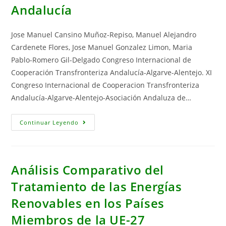
Andalucía
Biomasa
Como
Energia
Renovable
Jose Manuel Cansino Muñoz-Repiso, Manuel Alejandro
Cardenete Flores, Jose Manuel Gonzalez Limon, Maria
Pablo-Romero Gil-Delgado Congreso Internacional de
Cooperación Transfronteriza Andalucía-Algarve-Alentejo. XI
Congreso Internacional de Cooperacion Transfronteriza
Andalucía-Algarve-Alentejo-Asociación Andaluza de…
La
Continuar Leyendo
Energía
Solar
Termoeléctrica
Como
Factor
De
Análisis Comparativo del
Desarrollo
En
Tratamiento de las Energías
Andalucía
Renovables en los Países
Miembros de la UE-27