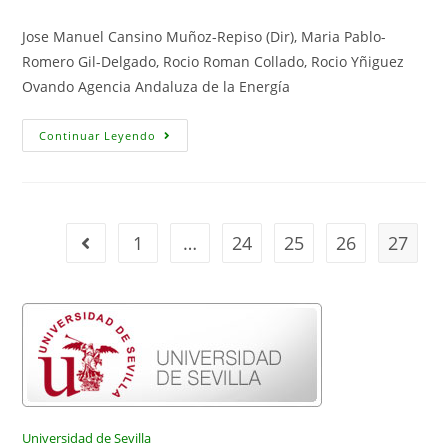
Jose Manuel Cansino Muñoz-Repiso (Dir), Maria Pablo-
Romero Gil-Delgado, Rocio Roman Collado, Rocio Yñiguez
Ovando Agencia Andaluza de la Energía
Análisis
Continuar Leyendo
Comparativo
Del
Tratamiento
De
Las
Energías
Renovables
1
…
24
25
26
27
Ir a la página anterior
En
Los
Países
Miembros
De
La
UE-
27
Universidad de Sevilla