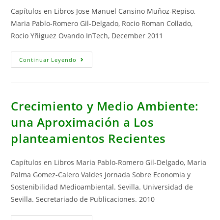
Capítulos en Libros Jose Manuel Cansino Muñoz-Repiso,
Maria Pablo-Romero Gil-Delgado, Rocio Roman Collado,
Rocio Yñiguez Ovando InTech, December 2011
Taxes
Continuar Leyendo
Incentives
To
Promote
Res
Deployment:
The
Crecimiento y Medio Ambiente:
Eu-
27
una Aproximación a Los
Case
In
planteamientos Recientes
Majid
Nayeripour
And
Mostafa
Capítulos en Libros Maria Pablo-Romero Gil-Delgado, Maria
Kheshti
(eds)
Palma Gomez-Calero Valdes Jornada Sobre Economia y
Sustainable
Growth
Sostenibilidad Medioambiental. Sevilla. Universidad de
And
Applications
Sevilla. Secretariado de Publicaciones. 2010
In
Renewable
Energy