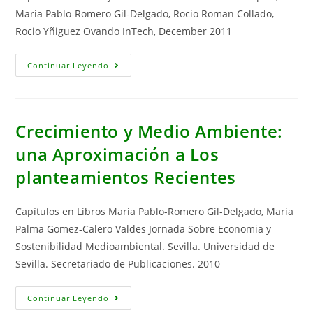
Maria Pablo-Romero Gil-Delgado, Rocio Roman Collado,
Rocio Yñiguez Ovando InTech, December 2011
Taxes
Continuar Leyendo
Incentives
To
Promote
Res
Deployment:
The
Crecimiento y Medio Ambiente:
Eu-
27
una Aproximación a Los
Case
In
planteamientos Recientes
Majid
Nayeripour
And
Mostafa
Capítulos en Libros Maria Pablo-Romero Gil-Delgado, Maria
Kheshti
(eds)
Palma Gomez-Calero Valdes Jornada Sobre Economia y
Sustainable
Growth
Sostenibilidad Medioambiental. Sevilla. Universidad de
And
Applications
Sevilla. Secretariado de Publicaciones. 2010
In
Renewable
Energy
Crecimiento
Continuar Leyendo
Sources
Y