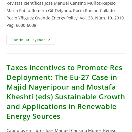
Revistas científicas Jose Manuel Cansino Muñoz-Repiso,
Renovable
Maria Pablo-Romero Gil-Delgado, Rocio Roman Collado,
Rocio Yñiguez Ovando Energy Policy. Vol. 38. Núm. 10. 2010.
Pag. 6000-6008
Tax
Continuar Leyendo
Incentives
To
Promote
Green
Electricity:an
Overview
Taxes Incentives to Promote Res
Of
Eu-
Deployment: The Eu-27 Case in
27
Countries
Majid Nayeripour and Mostafa
Kheshti (eds) Sustainable Growth
and Applications in Renewable
Energy Sources
Capítulos en Libros Jose Manuel Cansino Muñoz-Repiso,