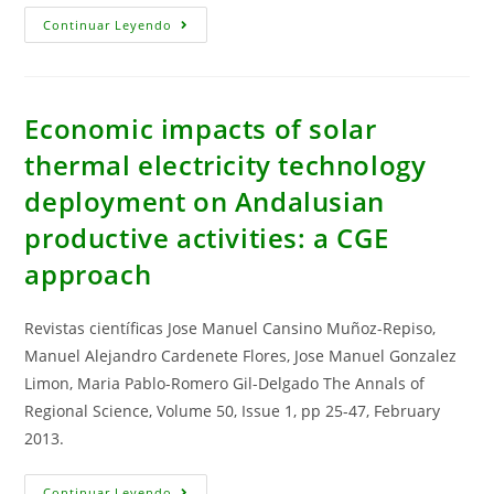
Análisis
Continuar Leyendo
Multisectorial
De
Las
Intensidades
Energéticas
En
Economic impacts of solar
España
thermal electricity technology
deployment on Andalusian
productive activities: a CGE
approach
Revistas científicas Jose Manuel Cansino Muñoz-Repiso,
Manuel Alejandro Cardenete Flores, Jose Manuel Gonzalez
Limon, Maria Pablo-Romero Gil-Delgado The Annals of
Regional Science, Volume 50, Issue 1, pp 25-47, February
2013.
Economic
Continuar Leyendo