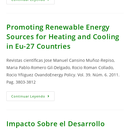
Impacts
Of
Solar
Thermal
Electricity
Technology
Promoting Renewable Energy
Deployment
On
Sources for Heating and Cooling
Andalusian
Productive
in Eu-27 Countries
Activities:
A
CGE
Approach
Revistas científicas Jose Manuel Cansino Muñoz-Repiso,
Maria Pablo-Romero Gil-Delgado, Rocio Roman Collado,
Rocio Yñiguez OvandoEnergy Policy. Vol. 39. Núm. 6. 2011.
Pag. 3803-3812
Promoting
Continuar Leyendo
Renewable
Energy
Sources
For
Heating
And
Impacto Sobre el Desarrollo
Cooling
In