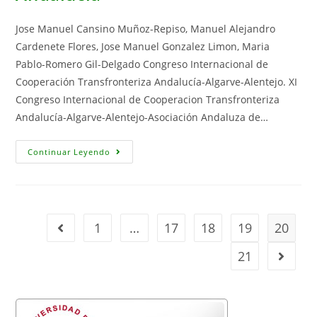
Energia
Renovable
Jose Manuel Cansino Muñoz-Repiso, Manuel Alejandro
Cardenete Flores, Jose Manuel Gonzalez Limon, Maria
Pablo-Romero Gil-Delgado Congreso Internacional de
Cooperación Transfronteriza Andalucía-Algarve-Alentejo. XI
Congreso Internacional de Cooperacion Transfronteriza
Andalucía-Algarve-Alentejo-Asociación Andaluza de…
La
Continuar Leyendo
Energía
Solar
Termoeléctrica
Como
Factor
De
Desarrollo
1
…
17
18
19
20
Ir a la página anterior
En
Andalucía
21
Ir a la 