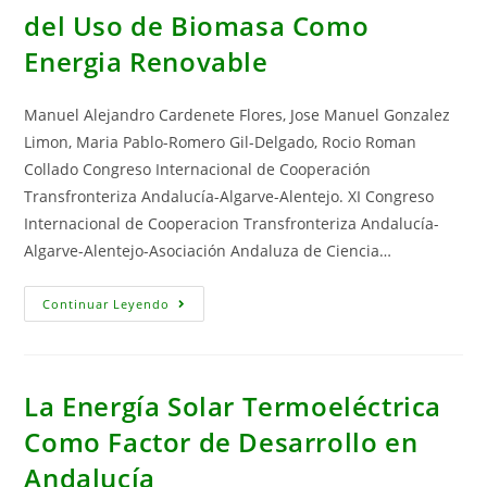
del Uso de Biomasa Como
Energia Renovable
Manuel Alejandro Cardenete Flores, Jose Manuel Gonzalez
Limon, Maria Pablo-Romero Gil-Delgado, Rocio Roman
Collado Congreso Internacional de Cooperación
Transfronteriza Andalucía-Algarve-Alentejo. XI Congreso
Internacional de Cooperacion Transfronteriza Andalucía-
Algarve-Alentejo-Asociación Andaluza de Ciencia…
Impacto
Continuar Leyendo
Sobre
El
Desarrollo
Economico
Local
En
La Energía Solar Termoeléctrica
Andalucia
Del
Como Factor de Desarrollo en
Uso
De
Andalucía
Biomasa
Como