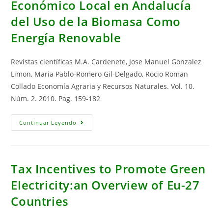
Económico Local en Andalucía
Eu-
27
del Uso de la Biomasa Como
Countries
Energía Renovable
Revistas científicas M.A. Cardenete, Jose Manuel Gonzalez
Limon, Maria Pablo-Romero Gil-Delgado, Rocio Roman
Collado Economía Agraria y Recursos Naturales. Vol. 10.
Núm. 2. 2010. Pag. 159-182
Impacto
Continuar Leyendo
Sobre
El
Desarrollo
Económico
Local
En
Tax Incentives to Promote Green
Andalucía
Del
Electricity:an Overview of Eu-27
Uso
De
Countries
La
Biomasa
Como
Energía