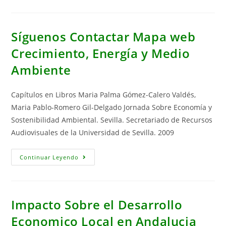
Medio
Ambiente:
Una
Aproximación
A
Síguenos Contactar Mapa web
Los
Planteamientos
Crecimiento, Energía y Medio
Recientes
Ambiente
Capítulos en Libros Maria Palma Gómez-Calero Valdés,
Maria Pablo-Romero Gil-Delgado Jornada Sobre Economía y
Sostenibilidad Ambiental. Sevilla. Secretariado de Recursos
Audiovisuales de la Universidad de Sevilla. 2009
Síguenos
Continuar Leyendo
Contactar
Mapa
Web
Crecimiento,
Energía
Y
Impacto Sobre el Desarrollo
Medio
Ambiente
Economico Local en Andalucia