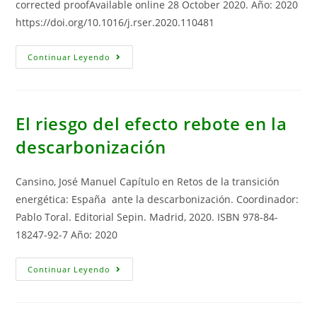
corrected proofAvailable online 28 October 2020. Año: 2020
https://doi.org/10.1016/j.rser.2020.110481
Renewable
Continuar Leyendo
Energy
Use
For
Electricity
Generation
In
El riesgo del efecto rebote en la
Transition
Economies:
descarbonización
Evolution,
Targets
And
Promotion
Cansino, José Manuel Capítulo en Retos de la transición
Policies
energética: España ante la descarbonización. Coordinador:
Pablo Toral. Editorial Sepin. Madrid, 2020. ISBN 978-84-
18247-92-7 Año: 2020
El
Continuar Leyendo
Riesgo
Del
Efecto
Rebote