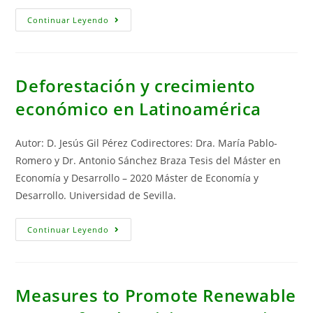
Analysis
Continuar Leyendo
Of
Clean
Development
Mechanisms
In
Eastern
Deforestación y crecimiento
Europe.
económico en Latinoamérica
Autor: D. Jesús Gil Pérez Codirectores: Dra. María Pablo-
Romero y Dr. Antonio Sánchez Braza Tesis del Máster en
Economía y Desarrollo – 2020 Máster de Economía y
Desarrollo. Universidad de Sevilla.
Deforestación
Continuar Leyendo
Y
Crecimiento
Económico
En
Latinoamérica
Measures to Promote Renewable