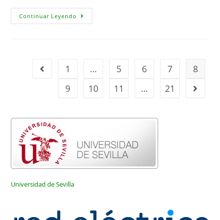
A
Continuar Leyendo
Tool
Proposal
To
Detect
Operating
Anomalies
In
1
…
5
6
7
8
Ir a la página anterior
The
Spanish
Wholesale
9
10
11
…
21
Ir a la 
Electricity
Market
Universidad de Sevilla