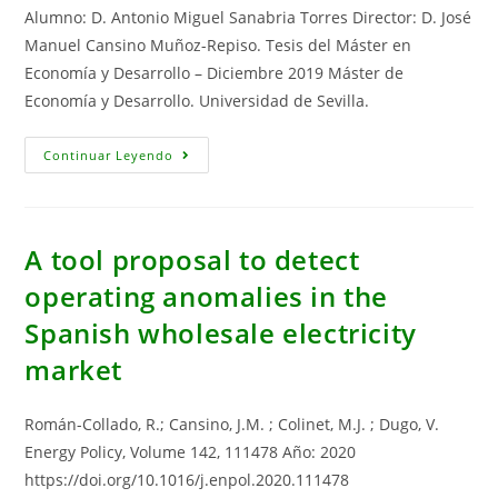
Alumno: D. Antonio Miguel Sanabria Torres Director: D. José
Manuel Cansino Muñoz-Repiso. Tesis del Máster en
Economía y Desarrollo – Diciembre 2019 Máster de
Economía y Desarrollo. Universidad de Sevilla.
Impacto
Continuar Leyendo
Económico
En
La
Salud
Por
Contaminación
A tool proposal to detect
Ambiental
En
operating anomalies in the
La
Población
Spanish wholesale electricity
De
España
Y
market
La
Unión
Europea
Durante
Román-Collado, R.; Cansino, J.M. ; Colinet, M.J. ; Dugo, V.
El
Periodo
Energy Policy, Volume 142, 111478 Año: 2020
1990
https://doi.org/10.1016/j.enpol.2020.111478
A
2017