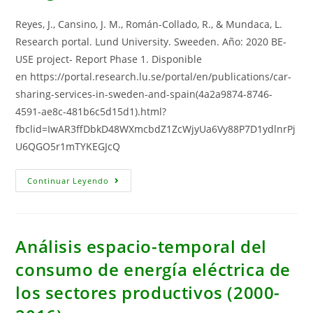
Reyes, J., Cansino, J. M., Román-Collado, R., & Mundaca, L.
Research portal. Lund University. Sweeden. Año: 2020 BE-
USE project- Report Phase 1. Disponible
en https://portal.research.lu.se/portal/en/publications/car-
sharing-services-in-sweden-and-spain(4a2a9874-8746-
4591-ae8c-481b6c5d15d1).html?
fbclid=IwAR3ffDbkD48WXmcbdZ1ZcWjyUa6Vy88P7D1ydlnrPj
U6QGO5r1mTYKEGJcQ
Car
Continuar Leyendo
Sharing
Services
In
Sweden
And
Spain:
Análisis espacio-temporal del
Market,
Environmental
consumo de energía eléctrica de
And
Behavioural
los sectores productivos (2000-
Insights