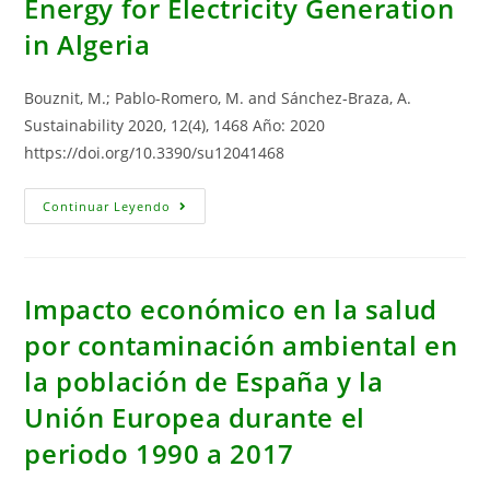
Energy for Electricity Generation
in Algeria
Bouznit, M.; Pablo-Romero, M. and Sánchez-Braza, A.
Sustainability 2020, 12(4), 1468 Año: 2020
https://doi.org/10.3390/su12041468
Measures
Continuar Leyendo
To
Promote
Renewable
Energy
For
Electricity
Impacto económico en la salud
Generation
In
por contaminación ambiental en
Algeria
la población de España y la
Unión Europea durante el
periodo 1990 a 2017