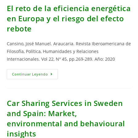
En
La
El reto de la eficiencia energética
Descarbonización
en Europa y el riesgo del efecto
rebote
Cansino, José Manuel. Araucaria. Revista Iberoamericana de
Filosofía, Política, Humanidades y Relaciones
Internacionales. Vol 22, Nº 45, pp.269-289. Año: 2020
El
Continuar Leyendo
Reto
De
La
Eficiencia
Energética
En
Car Sharing Services in Sweden
Europa
Y
and Spain: Market,
El
Riesgo
environmental and behavioural
Del
Efecto
Rebote
insights