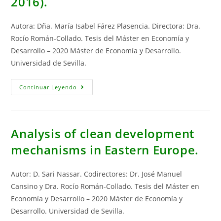
2016).
Autora: Dña. María Isabel Fárez Plasencia. Directora: Dra.
Rocío Román-Collado. Tesis del Máster en Economía y
Desarrollo – 2020 Máster de Economía y Desarrollo.
Universidad de Sevilla.
Análisis
Continuar Leyendo
Espacio-
Temporal
Del
Consumo
De
Energía
Analysis of clean development
Eléctrica
De
mechanisms in Eastern Europe.
Los
Sectores
Productivos
(2000-
Autor: D. Sari Nassar. Codirectores: Dr. José Manuel
2016).
Cansino y Dra. Rocío Román-Collado. Tesis del Máster en
Economía y Desarrollo – 2020 Máster de Economía y
Desarrollo. Universidad de Sevilla.