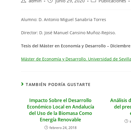
Autor
Publicación
Categoría
admin
junio 29, 2020
Publicaciones
de
de
de
la
la
la
entrada:
entrada:
entrada:
Alumno: D. Antonio Miguel Sanabria Torres
Director: D. José Manuel Cansino Muñoz-Repiso.
Tesis del Máster en Economía y Desarrollo – Diciembre
Máster de Economía y Desarrollo. Universidad de Sevilla
TAMBIÉN PODRÍA GUSTARTE
Impacto Sobre el Desarrollo
Análisis 
Económico Local en Andalucía
del pre
del Uso de la Biomasa Como
Energía Renovable
febrero 24, 2018