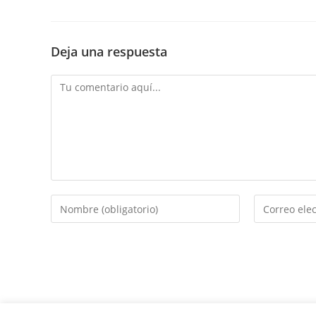
Deja una respuesta
Comentario
Introduce
Introduce
tu
tu
nombre
dirección
o
de
nombre
correo
de
electrónico
usuario
para