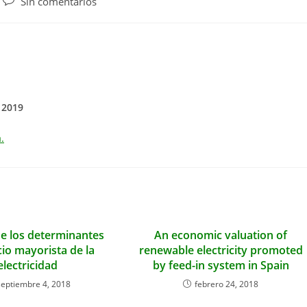
Comentarios
Sin comentarios
de
la
entrada:
 2019
.
de los determinantes
An economic valuation of
cio mayorista de la
renewable electricity promoted
electricidad
by feed-in system in Spain
septiembre 4, 2018
febrero 24, 2018