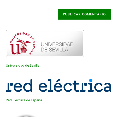
de
la
usuario
correo
URL
para
electrónico
de
comentar
para
tu
comentar
web
(opcional)
Universidad de Sevilla
Red Eléctrica de España