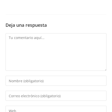
Deja una respuesta
Comentario
Introduce
tu
nombre
Introduce
o
tu
nombre
dirección
Introduce
de