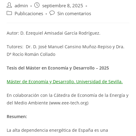
Autor
Publicación
admin
septiembre 8, 2025
de
de
Categoría
Comentarios
Publicaciones
Sin comentarios
la
la
de
de
entrada:
entrada:
la
la
entrada:
entrada:
Autor: D. Ezequiel Amisadai García Rodríguez.
Tutores: Dr. D. José Manuel Cansino Muñoz-Repiso y Dra.
Dª Rocío Román Collado
Tesis del Máster en Economía y Desarrollo – 2025
Máster de Economía y Desarrollo. Universidad de Sevilla.
En colaboración con la Cátedra de Economía de la Energía y
del Medio Ambiente (www.eee-tech.org)
Resumen:
La alta dependencia energética de España es una