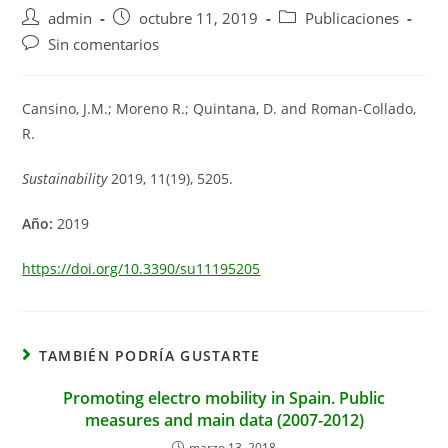
Autor
Publicación
Categoría
admin
octubre 11, 2019
Publicaciones
de
de
de
Comentarios
Sin comentarios
la
la
la
de
entrada:
entrada:
entrada:
la
entrada:
Cansino, J.M.; Moreno R.; Quintana, D. and Roman-Collado,
R.
Sustainability
2019, 11(19), 5205.
Año:
2019
https://doi.org/10.3390/su11195205
TAMBIÉN PODRÍA GUSTARTE
Promoting electro mobility in Spain. Public
measures and main data (2007-2012)
marzo 13, 2018