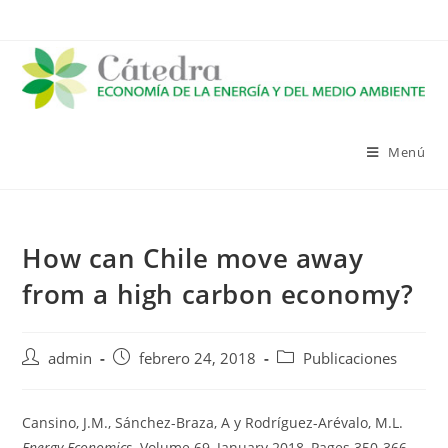
Saltar
al
contenido
Menú
How can Chile move away
from a high carbon economy?
Autor
Publicación
Categoría
admin
febrero 24, 2018
Publicaciones
de
de
de
la
la
la
entrada:
entrada:
entrada:
Cansino, J.M., Sánchez-Braza, A y Rodríguez-Arévalo, M.L.
Energy Economics.
Volume 69, January 2018, Pages 350-366.