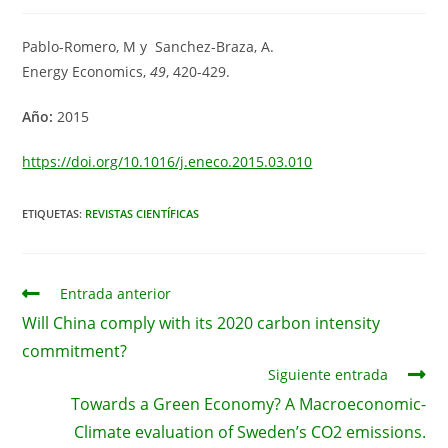
de
de
de
la
la
la
entrada:
entrada:
entrada:
Pablo-Romero, M y Sanchez-Braza, A.
Energy Economics,
49
, 420-429.
Año:
2015
https://doi.org/10.1016/j.eneco.2015.03.010
ETIQUETAS:
REVISTAS CIENTÍFICAS
Leer
Entrada anterior
más
Will China comply with its 2020 carbon intensity
artículos
commitment?
Siguiente entrada
Towards a Green Economy? A Macroeconomic-
Climate evaluation of Sweden’s CO2 emissions.