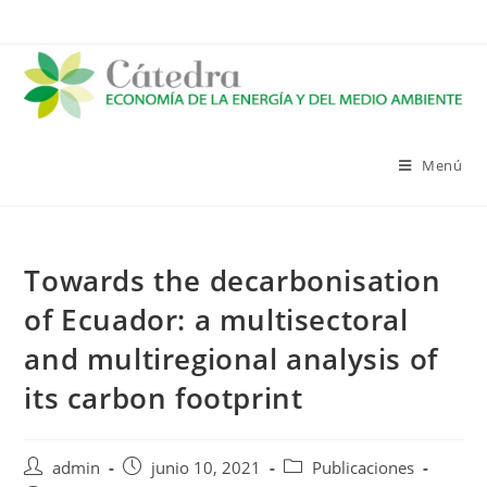
Saltar
al
contenido
Menú
Towards the decarbonisation
of Ecuador: a multisectoral
and multiregional analysis of
its carbon footprint
Autor
Publicación
Categoría
admin
junio 10, 2021
Publicaciones