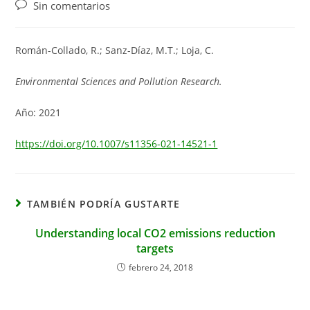
de
de
de
Comentarios
Sin comentarios
la
la
la
de
entrada:
entrada:
entrada:
la
entrada:
Román-Collado, R.; Sanz-Díaz, M.T.; Loja, C.
Environmental Sciences and Pollution Research.
Año: 2021
https://doi.org/10.1007/s11356-021-14521-1
TAMBIÉN PODRÍA GUSTARTE
Understanding local CO2 emissions reduction
targets
febrero 24, 2018