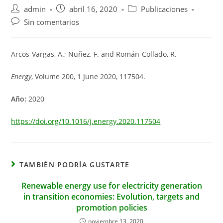
Autor
Publicación
Categoría
admin
abril 16, 2020
Publicaciones
de
de
de
Comentarios
Sin comentarios
la
la
la
de
entrada:
entrada:
entrada:
la
entrada:
Arcos-Vargas, A.; Nuñez, F. and Román-Collado, R.
Energy
, Volume 200, 1 June 2020, 117504.
Año:
2020
https://doi.org/10.1016/j.energy.2020.117504
TAMBIÉN PODRÍA GUSTARTE
Renewable energy use for electricity generation
in transition economies: Evolution, targets and
promotion policies
noviembre 13, 2020