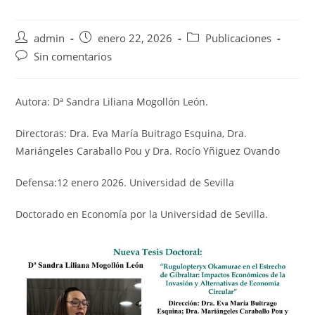
Autor
Publicación
Categoría
admin
enero 22, 2026
Publicaciones
de
de
de
Comentarios
Sin comentarios
la
la
la
de
entrada:
entrada:
entrada:
la
entrada:
Autora: Dª Sandra Liliana Mogollón León.
Directoras: Dra. Eva María Buitrago Esquina, Dra.
Mariángeles Caraballo Pou y Dra. Rocío Yñiguez Ovando
Defensa:12 enero 2026. Universidad de Sevilla
Doctorado en Economía por la Universidad de Sevilla.