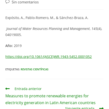
de
de
de
Comentarios
Sin comentarios
la
la
la
de
entrada:
entrada:
entrada:
la
entrada:
Expósito, A., Pablo-Romero, M., & Sánchez-Braza, A.
Journal of Water Resources Planning and Management
,
145
(4),
04019005.
Año:
2019
https://doi.org/10.1061/(ASCE)WR.1943-5452.0001052
ETIQUETAS:
REVISTAS CIENTÍFICAS
Leer
Entrada anterior
más
Measures to promote renewable energies for
artículos
electricity generation in Latin American countries
Siguiente entrada