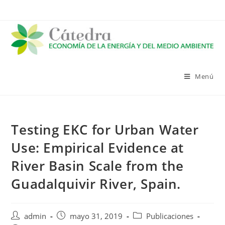
Saltar
al
contenido
Menú
Testing EKC for Urban Water
Use: Empirical Evidence at
River Basin Scale from the
Guadalquivir River, Spain.
Autor
Publicación
Categoría
admin
mayo 31, 2019
Publicaciones