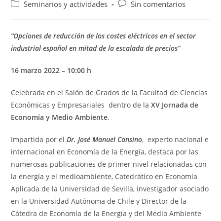
de
de
Categoría
Comentarios
Seminarios y actividades
Sin comentarios
la
la
de
de
entrada:
entrada:
la
la
entrada:
entrada:
“Opciones de reducción de los costes eléctricos en el sector
industrial español en mitad de la escalada de precios”
16 marzo 2022 – 10:00 h
Celebrada en el Salón de Grados de la Facultad de Ciencias
Económicas y Empresariales dentro de la
XV Jornada de
Economía y Medio Ambiente
.
Impartida por el
Dr. José Manuel Cansino
, experto nacional e
internacional en Economía de la Energía, destaca por las
numerosas publicaciones de primer nivel relacionadas con
la energía y el medioambiente, Catedrático en Economía
Aplicada de la Universidad de Sevilla, investigador asociado
en la Universidad Autónoma de Chile y Director de la
Cátedra de Economía de la Energía y del Medio Ambiente