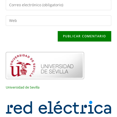
nombre
Introduce
o
tu
nombre
dirección
Introduce
de
de
la
usuario
correo
URL
para
electrónico
de
comentar
para
tu
comentar
web
(opcional)
Universidad de Sevilla