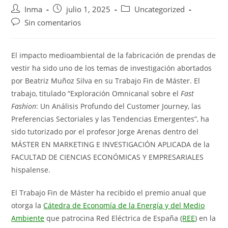
Autor
Publicación
Categoría
Inma
julio 1, 2025
Uncategorized
de
de
de
Comentarios
Sin comentarios
la
la
la
de
entrada:
entrada:
entrada:
la
entrada:
El impacto medioambiental de la fabricación de prendas de
vestir ha sido uno de los temas de investigación abortados
por Beatriz Muñoz Silva en su Trabajo Fin de Máster. El
trabajo, titulado “Exploración Omnicanal sobre el
Fast
Fashion
: Un Análisis Profundo del Customer Journey, las
Preferencias Sectoriales y las Tendencias Emergentes”, ha
sido tutorizado por el profesor Jorge Arenas dentro del
MÁSTER EN MARKETING E INVESTIGACIÓN APLICADA de la
FACULTAD DE CIENCIAS ECONÓMICAS Y EMPRESARIALES
hispalense.
El Trabajo Fin de Máster ha recibido el premio anual que
otorga la
Cátedra de Economía de la Energía y del Medio
Ambiente
que patrocina Red Eléctrica de España (
REE
) en la