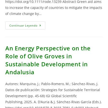
https://doi.org/10.1111/rode.13239 Abstract Green aid aims
to increase the capacity of countries to mitigate the impacts
of climate change by…
Green
Continuar Leyendo
Aid
And
Environmental
Quality
In
Developing
An Energy Perspective on the
Countries:
The
Role of Olive Groves in
Role
Of
Sustainable Development in
Donor-
Recipient
Institutional
Andalusia
Differences
Autores: Marquina, J.; Pablo-Romero, M.; Sánchez-Rivas, J.
Datos de publicación: Strategies for Sustainable Territorial
Development (pp. 45-68) IGI Global Scientific
Publishing, 2025. A. D’Auria & J. Sánchez-Rivas García (Eds.).
https://doi.org/10.4018/979-8-3693-7081-0.ch003 Abstract…