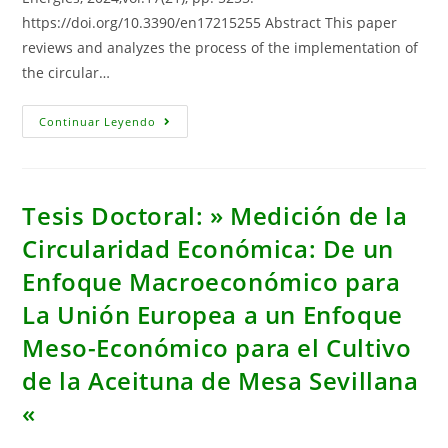
https://doi.org/10.3390/en17215255 Abstract This paper
reviews and analyzes the process of the implementation of
the circular…
Implementing
Continuar Leyendo
The
Circular
Economy
In
The
European
Tesis Doctoral: » Medición de la
Union
And
Circularidad Económica: De un
Spain:
Links
Enfoque Macroeconómico para
To
The
Low-
La Unión Europea a un Enfoque
Carbon
Transition
Meso-Económico para el Cultivo
de la Aceituna de Mesa Sevillana
«