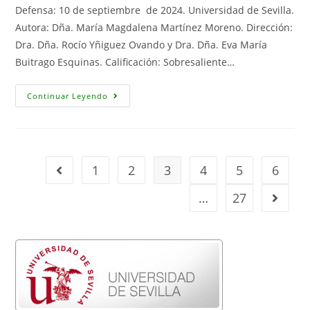
Defensa: 10 de septiembre de 2024. Universidad de Sevilla.
Autora: Dña. María Magdalena Martínez Moreno. Dirección:
Dra. Dña. Rocío Yñiguez Ovando y Dra. Dña. Eva María
Buitrago Esquinas. Calificación: Sobresaliente…
Tesis
Continuar Leyendo
Doctoral:
»
Medición
De
La
Circularidad
Económica:
1
2
3
4
5
6
Ir a la página anterior
De
Un
Enfoque
…
27
Ir a la 
Macroeconómico
Para
La
Unión
Europea
A
Un
Enfoque
Meso-
Económico
Para
El