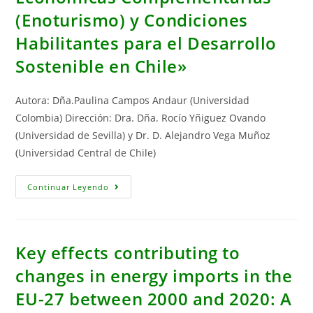
Crecimiento
(Enoturismo) y Condiciones
Económico
En
Habilitantes para el Desarrollo
Latinoamérica»
Sostenible en Chile»
Autora: Dña.Paulina Campos Andaur (Universidad
Colombia) Dirección: Dra. Dña. Rocío Yñiguez Ovando
(Universidad de Sevilla) y Dr. D. Alejandro Vega Muñoz
(Universidad Central de Chile)
Tesis
Continuar Leyendo
Doctoral:
«Cadena
De
Valor
Global
En
Key effects contributing to
La
Industria
changes in energy imports in the
Vitivinícola,
Actividades
EU-27 between 2000 and 2020: A
Económicas
Complementarias