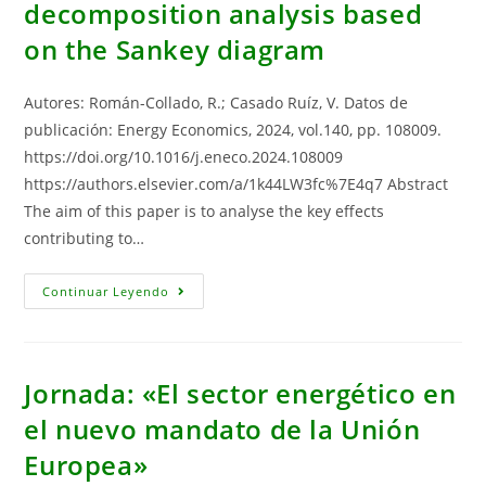
(Enoturismo)
decomposition analysis based
Y
Condiciones
on the Sankey diagram
Habilitantes
Para
El
Desarrollo
Autores: Román-Collado, R.; Casado Ruíz, V. Datos de
Sostenible
En
publicación: Energy Economics, 2024, vol.140, pp. 108009.
Chile»
https://doi.org/10.1016/j.eneco.2024.108009
https://authors.elsevier.com/a/1k44LW3fc%7E4q7 Abstract
The aim of this paper is to analyse the key effects
contributing to…
Key
Continuar Leyendo
Effects
Contributing
To
Changes
In
Energy
Jornada: «El sector energético en
Imports
In
el nuevo mandato de la Unión
The
EU-
Europea»
27
Between