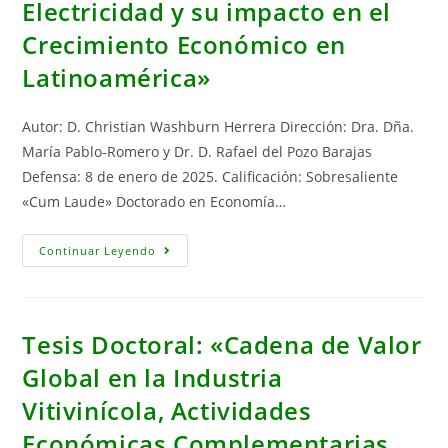
Electricidad y su impacto en el
Crecimiento Económico en
Latinoamérica»
Autor: D. Christian Washburn Herrera Dirección: Dra. Dña.
María Pablo-Romero y Dr. D. Rafael del Pozo Barajas
Defensa: 8 de enero de 2025. Calificación: Sobresaliente
«Cum Laude» Doctorado en Economía…
Tesis
Continuar Leyendo
Doctoral:
«Las
Energías
Renovables
En
La
Tesis Doctoral: «Cadena de Valor
Generación
De
Global en la Industria
Electricidad
Y
Vitivinícola, Actividades
Su
Impacto
En
Económicas Complementarias
El