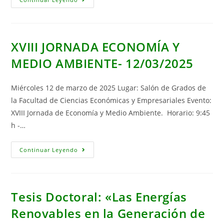
Doctoral:
“Demanda
Energética
En
La
Educación
XVIII JORNADA ECONOMÍA Y
Superior:
Un
MEDIO AMBIENTE- 12/03/2025
Análisis
Integral
Del
Consumo
Miércoles 12 de marzo de 2025 Lugar: Salón de Grados de
De
Energía
la Facultad de Ciencias Económicas y Empresariales Evento:
En
Universidades”
XVIII Jornada de Economía y Medio Ambiente. Horario: 9:45
h -…
XVIII
Continuar Leyendo
JORNADA
ECONOMÍA
Y
MEDIO
AMBIENTE-
12/03/2025
Tesis Doctoral: «Las Energías
Renovables en la Generación de