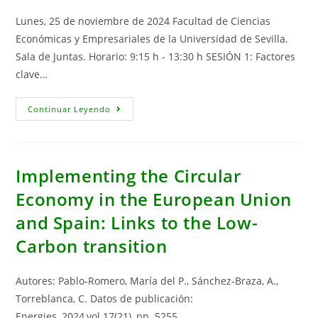
2000
And
Lunes, 25 de noviembre de 2024 Facultad de Ciencias
2020:
A
Económicas y Empresariales de la Universidad de Sevilla.
Decomposition
Analysis
Sala de Juntas. Horario: 9:15 h - 13:30 h SESIÓN 1: Factores
Based
On
clave…
The
Sankey
Diagram
Jornada:
Continuar Leyendo
«El
Sector
Energético
En
El
Nuevo
Implementing the Circular
Mandato
De
Economy in the European Union
La
Unión
and Spain: Links to the Low-
Europea»
Carbon transition
Autores: Pablo-Romero, María del P., Sánchez-Braza, A.,
Torreblanca, C. Datos de publicación:
Energies, 2024,vol.17(21), pp. 5255.