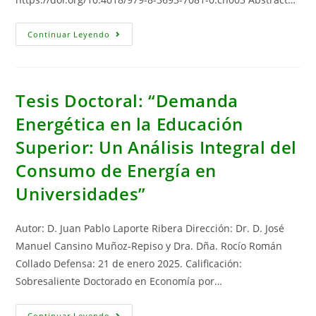
An
Continuar Leyendo
Energy
Perspective
On
The
Role
Of
Tesis Doctoral: “Demanda
Olive
Groves
Energética en la Educación
In
Sustainable
Superior: Un Análisis Integral del
Development
In
Andalusia
Consumo de Energía en
Universidades”
Autor: D. Juan Pablo Laporte Ribera Dirección: Dr. D. José
Manuel Cansino Muñoz-Repiso y Dra. Dña. Rocío Román
Collado Defensa: 21 de enero 2025. Calificación:
Sobresaliente Doctorado en Economía por…
Tesis
Continuar Leyendo