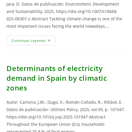
EU-
Jara, D. Datos de publicación: Environment, Development
27?
An
and Sustainability, 2025. https://doi.org/10.1007/s10668-
Environmentally
025-06307-z Abstract Tackling climate change is one of the
Extended
Multiregional
most important issues facing the world nowadays.…
Input-
Output
Analysis
Effect
Continuar Leyendo
Of
Temperature
On
Spanish
Production
Determinants of electricity
demand in Spain by climatic
zones
Autor: Cansino, J.M.; Dugo, V.; Román-Collado, R.; Ribbot, E.
Datos de publicación: Utilities Policy, 2025, vol.95, p. 101947.
https://doi.org/10.1016/j.jup.2025.101947 Abstract
Throughout the European Union (EU), households
represented 25.8 % of final energy…