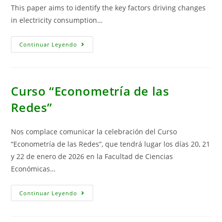
This paper aims to identify the key factors driving changes
in electricity consumption…
Electricity
Continuar Leyendo
Consumption
In
The
Mining
Sector
In
Curso “Econometría de las
Spain:
Key
Redes”
Factors
For
The
Energy
Nos complace comunicar la celebración del Curso
Transition
And
“Econometría de las Redes”, que tendrá lugar los días 20, 21
The
Supply
y 22 de enero de 2026 en la Facultad de Ciencias
Of
Económicas…
Critical
Raw
Materials
To
Curso
Continuar Leyendo
Europe
“Econometría
De
Las
Redes”