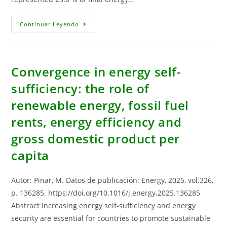
Determinants
Continuar Leyendo
Of
Electricity
Demand
In
Spain
By
Convergence in energy self-
Climatic
Zones
sufficiency: the role of
renewable energy, fossil fuel
rents, energy efficiency and
gross domestic product per
capita
Autor: Pinar, M. Datos de publicación: Energy, 2025, vol.326,
p. 136285. https://doi.org/10.1016/j.energy.2025.136285
Abstract Increasing energy self-sufficiency and energy
security are essential for countries to promote sustainable