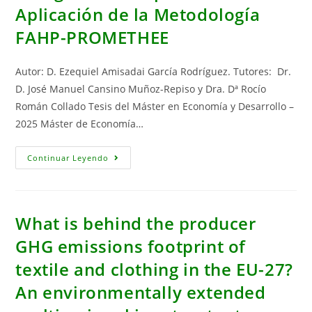
Aplicación de la Metodología
FAHP-PROMETHEE
Autor: D. Ezequiel Amisadai García Rodríguez. Tutores: Dr.
D. José Manuel Cansino Muñoz-Repiso y Dra. Dª Rocío
Román Collado Tesis del Máster en Economía y Desarrollo –
2025 Máster de Economía…
Evaluación
Continuar Leyendo
Multicriterio
De
La
Seguridad
En
El
What is behind the producer
Suministro
Energético
GHG emissions footprint of
De
España:
textile and clothing in the EU-27?
Una
Aplicación
De
An environmentally extended
La
Metodología