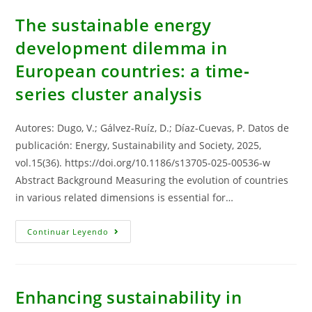
The sustainable energy
development dilemma in
European countries: a time‐
series cluster analysis
Autores: Dugo, V.; Gálvez-Ruíz, D.; Díaz-Cuevas, P. Datos de
publicación: Energy, Sustainability and Society, 2025,
vol.15(36). https://doi.org/10.1186/s13705-025-00536-w
Abstract Background Measuring the evolution of countries
in various related dimensions is essential for…
The
Continuar Leyendo
Sustainable
Energy
Development
Dilemma
In
European
Enhancing sustainability in
Countries:
A