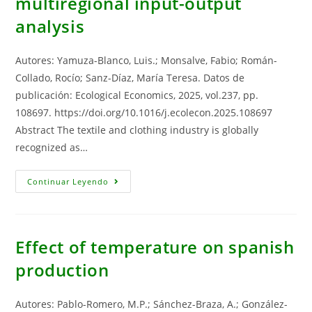
multiregional input-output
FAHP-
PROMETHEE
analysis
Autores: Yamuza-Blanco, Luis.; Monsalve, Fabio; Román-
Collado, Rocío; Sanz-Díaz, María Teresa. Datos de
publicación: Ecological Economics, 2025, vol.237, pp.
108697. https://doi.org/10.1016/j.ecolecon.2025.108697
Abstract The textile and clothing industry is globally
recognized as…
What
Continuar Leyendo
Is
Behind
The
Producer
GHG
Emissions
Effect of temperature on spanish
Footprint
Of
production
Textile
And
Clothing
In
Autores: Pablo-Romero, M.P.; Sánchez-Braza, A.; González-
The