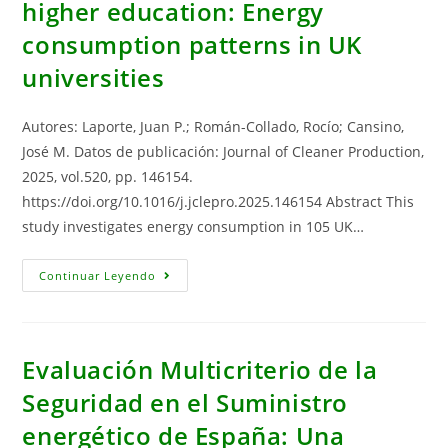
higher education: Energy
Time‐
Series
consumption patterns in UK
Cluster
Analysis
universities
Autores: Laporte, Juan P.; Román-Collado, Rocío; Cansino,
José M. Datos de publicación: Journal of Cleaner Production,
2025, vol.520, pp. 146154.
https://doi.org/10.1016/j.jclepro.2025.146154 Abstract This
study investigates energy consumption in 105 UK…
Enhancing
Continuar Leyendo
Sustainability
In
Higher
Education:
Energy
Consumption
Evaluación Multicriterio de la
Patterns
In
Seguridad en el Suministro
UK
Universities
energético de España: Una