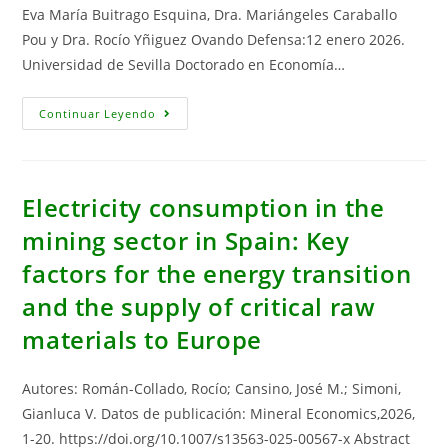
Eva María Buitrago Esquina, Dra. Mariángeles Caraballo
Pou y Dra. Rocío Yñiguez Ovando Defensa:12 enero 2026.
Universidad de Sevilla Doctorado en Economía…
Tesis
Continuar Leyendo
Doctoral:
“Rugulopteryx
Okamurae
En
El
Estrecho
Electricity consumption in the
De
Gibraltar:
mining sector in Spain: Key
Impactos
Económicos
factors for the energy transition
De
La
Invasión
and the supply of critical raw
Y
Alternativas
materials to Europe
De
Economía
Circular”
Autores: Román-Collado, Rocío; Cansino, José M.; Simoni,
Gianluca V. Datos de publicación: Mineral Economics,2026,
1-20. https://doi.org/10.1007/s13563-025-00567-x Abstract