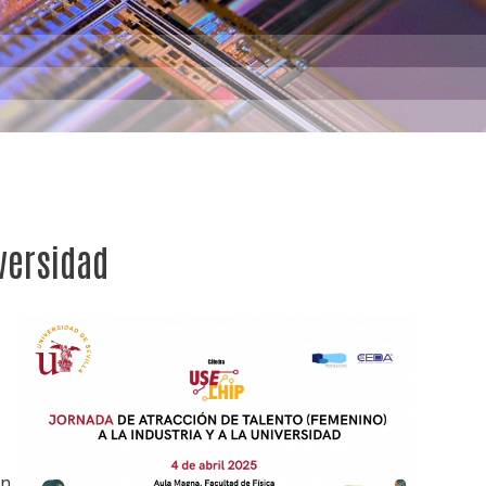
versidad
ón