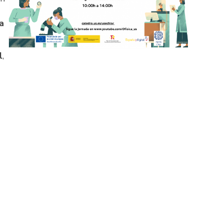
a
l
,