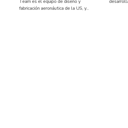
NOTICIAS
27-07-2026
06-05-2
La Cátedra patrocina el equipo
Stand vi
Vantus Aerodesign Team de la US
💡La Cáte
La Cátedra USECHIP colabora con el
un Stand v
equipo VANTUS AeroDesign Team
Ciencia.