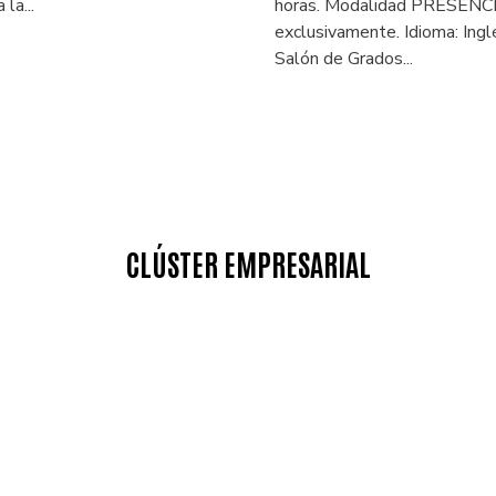
026
27-04-2026
rtual. Feria de la Ciencia
Workshop on Advanced
Packaging
dra participa este año con
irtual en la Feria de la
Organizado por la Cátedra
en colaboración con ALTER