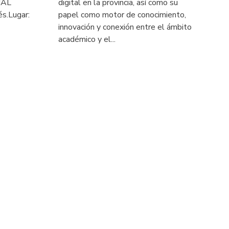
05-03-2026
La US recibe una mención
especial en los Premios INPRO
2025 por su impulso a la
 USECHIP
transformación digital