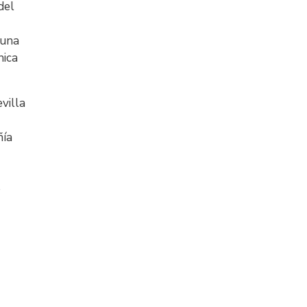
del
 una
nica
villa
ñía
e