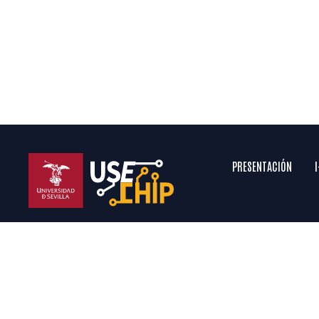
de la Universidad de Sevilla como
💡 https:
patrocinador.✈️ Vantus AeroDesign
feria es l
Team es el equipo de diseño y
desarrolla
fabricación aeronáutica de la US, y...