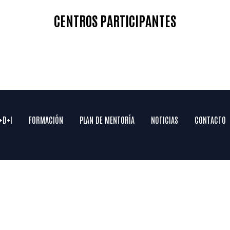
//feriadelacienciavirtual.org/2026_usechip/Esta
TechnologyFecha: 7-8 de m
a principal actividad que
2026 de 9:30 a 13:30
 la...
horas. Modalidad PRESENC
exclusivamente. Idioma: Ingl
Salón de Grados...
CLÚSTER EMPRESARIAL