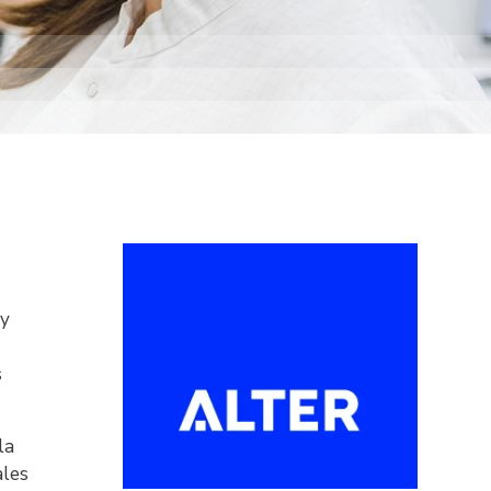
Imagen
 y
s
la
ales