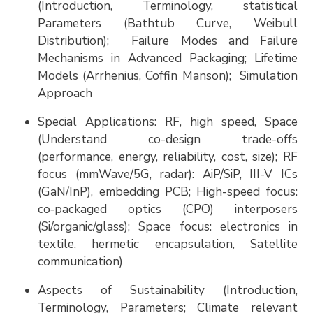
(Introduction, Terminology, statistical
Parameters (Bathtub Curve, Weibull
Distribution); Failure Modes and Failure
Mechanisms in Advanced Packaging; Lifetime
Models (Arrhenius, Coffin Manson); Simulation
Approach
Special Applications: RF, high speed, Space
(Understand co-design trade-offs
(performance, energy, reliability, cost, size); RF
focus (mmWave/5G, radar): AiP/SiP, III-V ICs
(GaN/InP), embedding PCB; High-speed focus:
co
packaged optics (CPO) interposers
‑
(Si/organic/glass); Space focus: electronics in
textile, hermetic encapsulation, Satellite
communication)
Aspects of Sustainability (Introduction,
Terminology, Parameters; Climate relevant